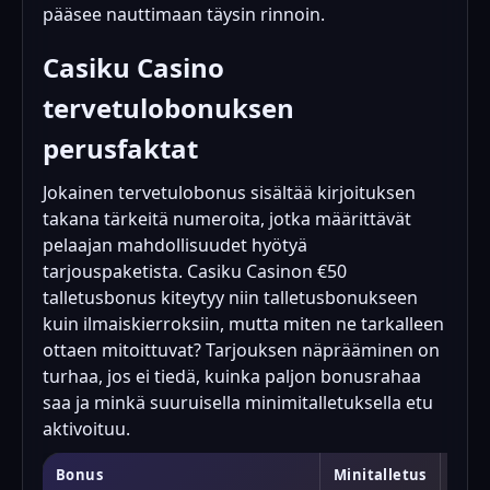
pääsee nauttimaan täysin rinnoin.
Casiku Casino
tervetulobonuksen
perusfaktat
Jokainen tervetulobonus sisältää kirjoituksen
takana tärkeitä numeroita, jotka määrittävät
pelaajan mahdollisuudet hyötyä
tarjouspaketista. Casiku Casinon €50
talletusbonus kiteytyy niin talletusbonukseen
kuin ilmaiskierroksiin, mutta miten ne tarkalleen
ottaen mitoittuvat? Tarjouksen näprääminen on
turhaa, jos ei tiedä, kuinka paljon bonusrahaa
saa ja minkä suuruisella minimitalletuksella etu
aktivoituu.
Bonus
Minitalletus
Kier