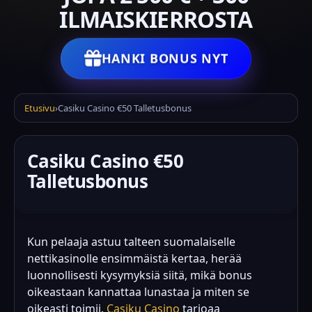
ILMAISKIERROSTA
HANKI BONUS NYT
Etusivu
›
Casiku Casino €50 Talletusbonus
Casiku Casino €50
Talletusbonus
Kun pelaaja astuu talteen suomalaiselle
nettikasinolle ensimmäistä kertaa, herää
luonnollisesti kysymyksiä siitä, mikä bonus
oikeastaan kannattaa lunastaa ja miten se
oikeasti toimii.
Casiku Casino
tarjoaa