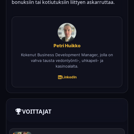
bonuksiin tai kotiutuksiin liittyen askarruttaa.
Petri Huikko
Kokenut Business Development Manager, jolla on
vahva tausta vedonlyönti-, uhkapeli- ja
kasinoalalta.
LinkedIn
VOITTAJAT