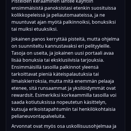
Pisteiden kerääminen lähtee käyntiin
ensimmäisistä panoksistasi etenkin suosituissa
kolikkopeleissä ja peliautomaateissa, ja ne
muuntuvat ajan myötä palkinnoiksi, bonuksiksi
tai muiksi etuuksiksi.
Jokainen panos kerryttää pisteitä, mutta ohjelma
on suunniteltu kannustavaksi eri pelityyleille.
Tasoja on useita, ja jokainen uusi portaali avaa
lisää bonuksia tai eksklusiivisia tarjouksia.
Ensimmäisillä tasoilla palkinnot yleensä
tarkoittavat pieniä käteispalautuksia tai
ilmaiskierroksia, mutta mitä enemmän pelaaja
etenee, sitä runsaammat ja yksilöidymmät ovat
rewardsit. Esimerkiksi korkeammilla tasoilla voi
saada kotiutuksissa nopeutetun käsittelyn,
kutsuja erikoistapahtumiin tai henkilökohtaisia
pelianeuvontapalveluita.
Arvonnat ovat myös osa uskollisuusohjelmaa ja