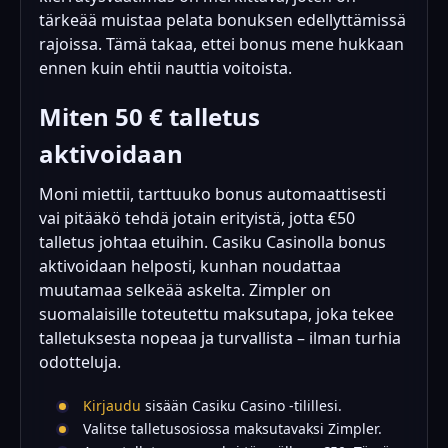
tärkeää muistaa pelata bonuksen edellyttämissä
rajoissa. Tämä takaa, ettei bonus mene hukkaan
ennen kuin ehtii nauttia voitoista.
Miten 50 € talletus
aktivoidaan
Moni miettii, tarttuuko bonus automaattisesti
vai pitääkö tehdä jotain erityistä, jotta €50
talletus johtaa etuihin. Casiku Casinolla bonus
aktivoidaan helposti, kunhan noudattaa
muutamaa selkeää askelta. Zimpler on
suomalaisille toteutettu maksutapa, joka tekee
talletuksesta nopeaa ja turvallista – ilman turhia
odotteluja.
Kirjaudu
sisään Casiku Casino -tilillesi.
Valitse talletusosiossa maksutavaksi Zimpler.