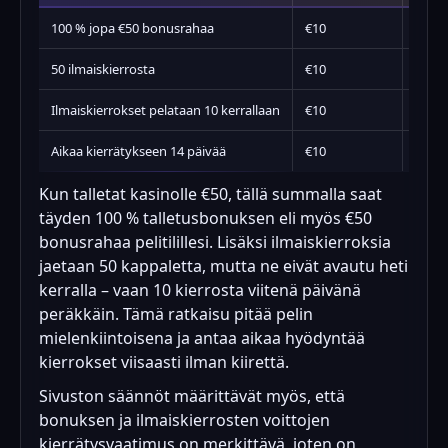
100 % jopa €50 bonusrahaa
€10
40x t
50 ilmaiskierrosta
€10
30x i
Ilmaiskierrokset pelataan 10 kerrallaan
€10
Voitt
Aikaa kierrätykseen 14 päivää
€10
Panos
Kun talletat kasinolle €50, tällä summalla saat
täyden 100 % talletusbonuksen eli myös €50
bonusrahaa pelitilillesi. Lisäksi ilmaiskierroksia
jaetaan 50 kappaletta, mutta ne eivät avautu heti
kerralla – vaan 10 kierrosta viitenä päivänä
peräkkäin. Tämä ratkaisu pitää pelin
mielenkiintoisena ja antaa aikaa hyödyntää
kierrokset viisaasti ilman kiirettä.
Sivuston säännöt määrittävät myös, että
bonuksen ja ilmaiskierrosten voittojen
kierrätysvaatimus on merkittävä, joten on