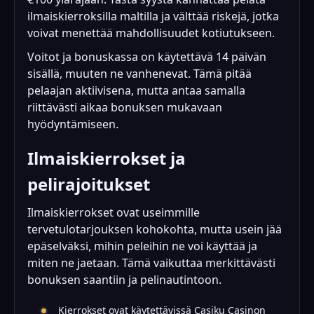
ilmaiskierroksilla maltilla ja välttää riskejä, jotka
voivat menettää mahdollisuudet kotiutukseen.
Voitot ja bonuskassa on käytettävä 14 päivän
sisällä, muuten ne vanhenevat. Tämä pitää
pelaajan aktiivisena, mutta antaa samalla
riittävästi aikaa bonuksen mukavaan
hyödyntämiseen.
Ilmaiskierrokset ja
pelirajoitukset
Ilmaiskierrokset ovat useimmille
tervetulotarjouksen kohokohta, mutta usein jää
epäselväksi, mihin peleihin ne voi käyttää ja
miten ne jaetaan. Tämä vaikuttaa merkittävästi
bonuksen saantiin ja pelinautintoon.
Kierrokset ovat käytettävissä Casiku Casinon