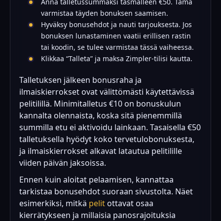
Anna talletussummaksi täsmälleen €50. Tämä
varmistaa täyden bonuksen saamisen.
Hyväksy bonusehdot ja nauti tarjouksesta. Jos
bonuksen lunastaminen vaatii erillisen rastin
tai koodin, se tulee varmistaa tässä vaiheessa.
Klikkaa “Talleta” ja maksa Zimpler-tilisi kautta.
Talletuksen jälkeen bonusraha ja
ilmaiskierrokset ovat välittömästi käytettävissä
pelitilillä. Minimitalletus €10 on bonuskulun
kannalta olennaista, koska sitä pienemmillä
summilla etu ei aktivoidu lainkaan. Tasaisella €50
talletuksella hyödyt koko tervetulobonuksesta,
ja ilmaiskierrokset alkavat latautua pelitilille
viiden päivän jaksoissa.
Ennen kuin aloitat pelaamisen, kannattaa
tarkistaa bonusehdot suoraan sivustolta. Näet
esimerkiksi, mitkä
pelit
ottavat osaa
kierrätykseen ja millaisia panosrajoituksia