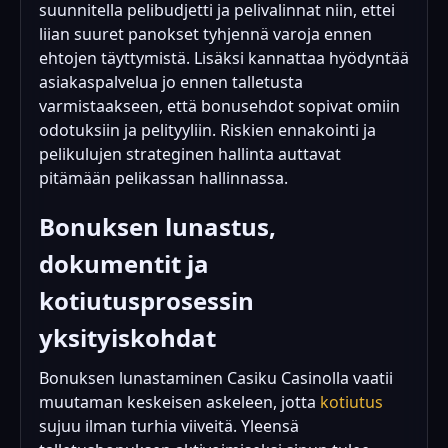
suunnitella pelibudjetti ja pelivalinnat niin, ettei
liian suuret panokset tyhjennä varoja ennen
ehtojen täyttymistä. Lisäksi kannattaa hyödyntää
asiakaspalvelua jo ennen talletusta
varmistaakseen, että bonusehdot sopivat omiin
odotuksiin ja pelityyliin. Riskien ennakointi ja
pelikulujen strateginen hallinta auttavat
pitämään pelikassan hallinnassa.
Bonuksen lunastus,
dokumentit ja
kotiutusprosessin
yksityiskohdat
Bonuksen lunastaminen Casiku Casinolla vaatii
muutaman keskeisen askeleen, jotta
kotiutus
sujuu ilman turhia viiveitä. Yleensä