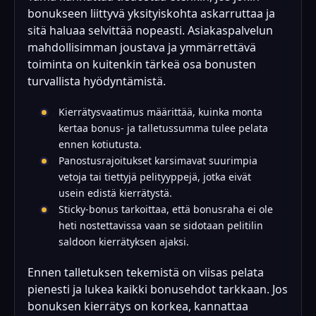
bonukseen liittyvä yksityiskohta askarruttaa ja
sitä haluaa selvittää nopeasti. Asiakaspalvelun
mahdollisimman joustava ja ymmärrettävä
toiminta on kuitenkin tärkeä osa bonusten
turvallista hyödyntämistä.
Kierrätysvaatimus määrittää, kuinka monta
kertaa bonus- ja talletussumma tulee pelata
ennen kotiutusta.
Panostusrajoitukset karsimavat suurimpia
vetoja tai tiettyjä pelityyppejä, jotka eivät
usein edistä kierrätystä.
Sticky-bonus tarkoittaa, että bonusraha ei ole
heti nostettavissa vaan se sidotaan pelitilin
saldoon kierrätyksen ajaksi.
Ennen talletuksen tekemistä on viisas pelata
pienesti ja lukea kaikki bonusehdot tarkkaan. Jos
bonuksen kierrätys on korkea, kannattaa