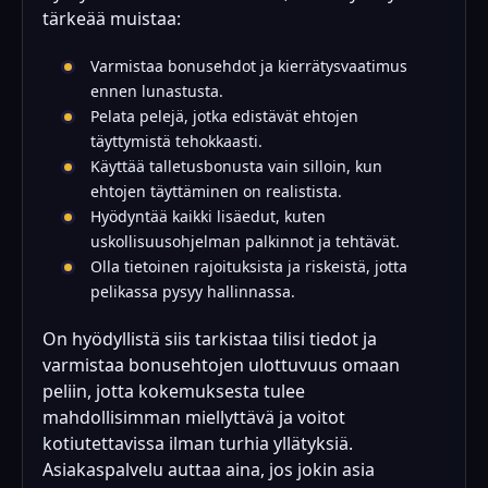
tärkeää muistaa:
Varmistaa bonusehdot ja kierrätysvaatimus
ennen lunastusta.
Pelata pelejä, jotka edistävät ehtojen
täyttymistä tehokkaasti.
Käyttää talletusbonusta vain silloin, kun
ehtojen täyttäminen on realistista.
Hyödyntää kaikki lisäedut, kuten
uskollisuusohjelman palkinnot ja tehtävät.
Olla tietoinen rajoituksista ja riskeistä, jotta
pelikassa pysyy hallinnassa.
On hyödyllistä siis tarkistaa tilisi tiedot ja
varmistaa bonusehtojen ulottuvuus omaan
peliin, jotta kokemuksesta tulee
mahdollisimman miellyttävä ja voitot
kotiutettavissa ilman turhia yllätyksiä.
Asiakaspalvelu auttaa aina, jos jokin asia