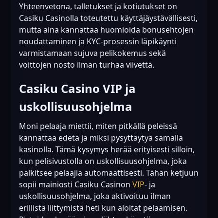
Yhteenvetona, talletukset ja kotiutukset on
Casiku Casinolla toteutettu käyttäjäystävällisesti,
mutta aina kannattaa huomioida bonusehtojen
noudattaminen ja KYC-prosessin läpikäynti
varmistamaan sujuva pelikokemus sekä
voittojen nosto ilman turhaa viivettä.
Casiku Casino VIP ja
uskollisuusohjelma
Moni pelaaja miettii, miten pitkällä peleissä
kannattaa edetä ja miksi pysyttäytyä samalla
kasinolla. Tämä kysymys herää erityisesti silloin,
kun pelisivustolla on uskollisuusohjelma, joka
palkitsee pelaajia automaattisesti. Tähän ketjuun
sopii mainiosti Casiku Casinon
VIP
- ja
uskollisuusohjelma, joka aktivoituu ilman
erillistä liittymistä heti kun aloitat pelaamisen.