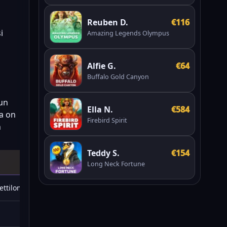
Reuben D.
€116
i
Amazing Legends Olympus
Alfie G.
€64
Buffalo Gold Canyon
tun
Ella N.
€584
ka on
Firebird Spirit
n
Teddy S.
€154
Long Neck Fortune
nettilompakot