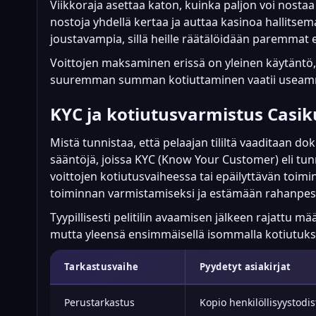
Viikkoraja asettaa katon, kuinka paljon voi nostaa
nostoja yhdellä kertaa ja auttaa kasinoa hallitsema
joustavampia, sillä heille räätälöidään paremmat
Voittojen maksaminen erissä on yleinen käytäntö, jo
suuremman summan kotiuttaminen vaatii useamman
KYC ja kotiutusvarmistus Casik
Mistä tunnistaa, että pelaajan tililtä vaaditaan
sääntöjä, joissa KYC (Know Your Customer) eli tunn
voittojen kotiutusvaiheessa tai epäilyttävän toi
toiminnan varmistamiseksi ja estämään rahanpes
Tyypillisesti pelitilin avaamisen jälkeen rajattu 
mutta yleensä ensimmäisellä isommalla kotiutukse
Tarkastusvaihe
Pyydetyt asiakirjat
Perustarkastus
Kopio henkilöllisyystodist