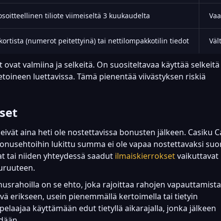
soitteellinen tiliote viimeiseltä 3 kuukaudelta
Vaa
tista (nume­rot peitettyinä) tai nettilompakkotilin tiedot
Väl
t ovat valmiina ja selkeitä. On suositeltavaa käyttää selkeitä
ietoineen luettavissa. Tämä pienentää viivästyksen riskiä
set
eivät aina heti ole nostettavissa bonusten jälkeen. Casiku 
 bonusehtoihin lukittu summa ei ole vapaa nostettavaksi su
at tai niiden yhteydessä saadut
ilmaiskierrokset
vaikuttavat
uruuteen.
usrahoilla on se ehto, joka rajoittaa rahojen vapauttamista
ttävä erikseen, usein pienemmällä kertoimella tai tietyin
elaajaa käyttämään edut tietyllä aikarajalla, jonka jälkeen
idään.