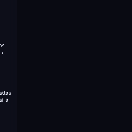
as
ta,
attaa
illä
n