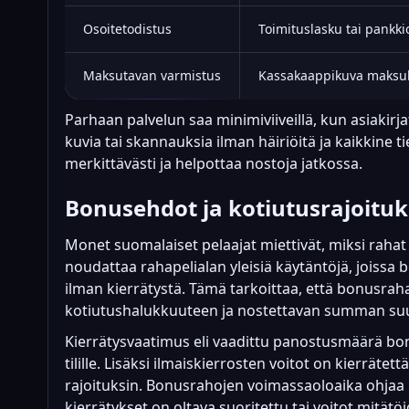
Osoitetodistus
Toimituslasku tai pankkio
Maksutavan varmistus
Kassakaappikuva maksukor
Parhaan palvelun saa minimiviiveillä, kun asiakirja
kuvia tai skannauksia ilman häiriöitä ja kaikkine t
merkittävästi ja helpottaa nostoja jatkossa.
Bonusehdot ja kotiutusrajoituk
Monet suomalaiset pelaajat miettivät, miksi rahat 
noudattaa rahapelialan yleisiä käytäntöjä, joissa
ilman kierrätystä. Tämä tarkoittaa, että bonusrah
kotiutushalukkuuteen ja nostettavan summan su
Kierrätysvaatimus eli vaadittu panostusmäärä bon
tilille. Lisäksi ilmaiskierrosten voitot on kierräte
rajoituksin. Bonusrahojen voimassaoloaika ohjaa p
kierrätykset on oltava suoritettu tai voitot mitätö