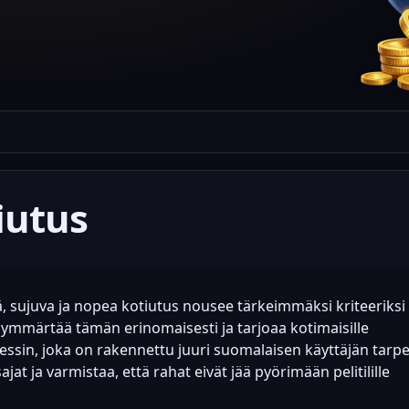
iutus
ltä, sujuva ja nopea kotiutus nousee tärkeimmäksi kriteeriksi
ymmärtää tämän erinomaisesti ja tarjoaa kotimaisille
ssin, joka on rakennettu juuri suomalaisen käyttäjän tarpe
at ja varmistaa, että rahat eivät jää pyörimään pelitilille