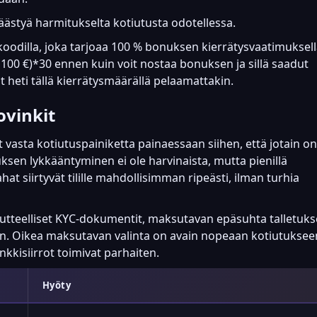
styä harmitukselta kotiutusta odotellessa.
skoodilla, joka tarjoaa 100 % bonuksen kierrätysvaatimuksell
 100 €)*30 ennen kuin voit nostaa bonuksen ja sillä saadut
ot heti tällä kierrätysmäärällä pelaamattakin.
vinkit
t vasta kotiutuspainiketta painaessaan siihen, että jotain on
ksen lykkääntyminen ei ole harvinaista, mutta pienillä
ahat siirtyvät tilille mahdollisimman ripeästi, ilman turhia
 puutteelliset KYC-dokumentit, maksutavan epäsuhta talletuk
n. Oikea maksutavan valinta on avain nopeaan kotiutuksee
nkkisiirrot toimivat parhaiten.
Hyöty