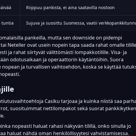
päivää
Riippuu pankista, ei aina saatavilla nostoon
4 tuntia
Sujuva ja suosittu Suomessa, vaatii verkkopankkitunn
suomalaisilla pankeilla, mutta sen downside on pidempi
tai Neteller ovat usein nopein tapa saada rahat omalle tilille
i ja rahat siirtyvät välittömästi lompakkotilille. Visa- ja
ään odotusaikaan ja operaattorin käytäntöihin. Suora
e nopean ja turvallisen vaihtoehdon, koska se käyttää tutuk
nopeasti.
ille
tiutusvaihtoehtoja Casiku tarjoaa ja kuinka niistä saa parh
iirrot, suosituimmat nettilompakot sekä suorat pankkikytken
le.
ka nopeasti haluat rahasi näkyvän tilillä, onko sinulla jo
ivaa haluat nähdä oman henkilöllisyytesi vahvistamisessa.