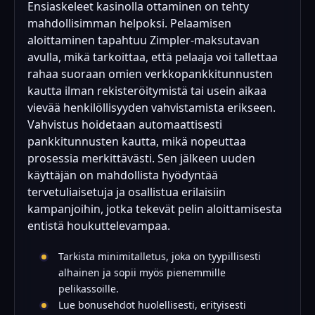
Ensiaskeleet kasinolla ottaminen on tehty
mahdollisimman helpoksi. Pelaamisen
aloittaminen tapahtuu Zimpler-maksutavan
avulla, mikä tarkoittaa, että pelaaja voi tallettaa
rahaa suoraan omien verkkopankkitunnusten
kautta ilman rekisteröitymistä tai usein aikaa
vievää henkilöllisyyden vahvistamista erikseen.
Vahvistus hoidetaan automaattisesti
pankkitunnusten kautta, mikä nopeuttaa
prosessia merkittävästi. Sen jälkeen uuden
käyttäjän on mahdollista hyödyntää
tervetuliaisetuja ja osallistua erilaisiin
kampanjoihin, jotka tekevät pelin aloittamisesta
entistä houkuttelevampaa.
Tarkista minimitalletus, joka on tyypillisesti
alhainen ja sopii myös pienemmille
pelikassoille.
Lue bonusehdot huolellisesti, erityisesti