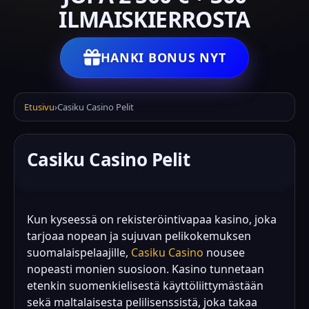
ILMAISKIERROSTA
HANKI BONUS NYT
Etusivu
›
Casiku Casino Pelit
Casiku Casino Pelit
Kun kyseessä on rekisteröintivapaa kasino, joka
tarjoaa nopean ja sujuvan pelikokemuksen
suomalaispelaajille,
Casiku Casino
nousee
nopeasti monien suosioon. Kasino tunnetaan
etenkin suomenkielisestä käyttöliittymästään
sekä maltalaisesta pelilisenssistä, joka takaa