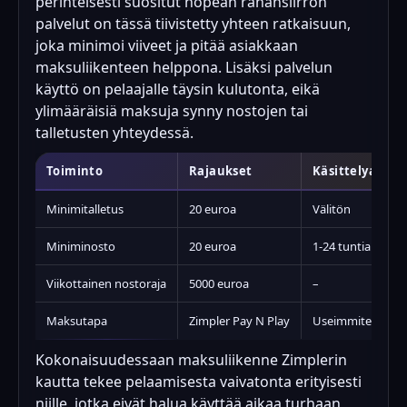
perinteisesti suositut nopean rahansiirron
palvelut on tässä tiivistetty yhteen ratkaisuun,
joka minimoi viiveet ja pitää asiakkaan
maksuliikenteen helppona. Lisäksi palvelun
käyttö on pelaajalle täysin kulutonta, eikä
ylimääräisiä maksuja synny nostojen tai
talletusten yhteydessä.
Toiminto
Rajaukset
Käsittelyaika
Minimitalletus
20 euroa
Välitön
Miniminosto
20 euroa
1-24 tuntia
Viikottainen nostoraja
5000 euroa
–
Maksutapa
Zimpler Pay N Play
Useimmiten välit
Kokonaisuudessaan maksuliikenne Zimplerin
kautta tekee pelaamisesta vaivatonta erityisesti
niille, jotka eivät halua käyttää aikaa turhaan