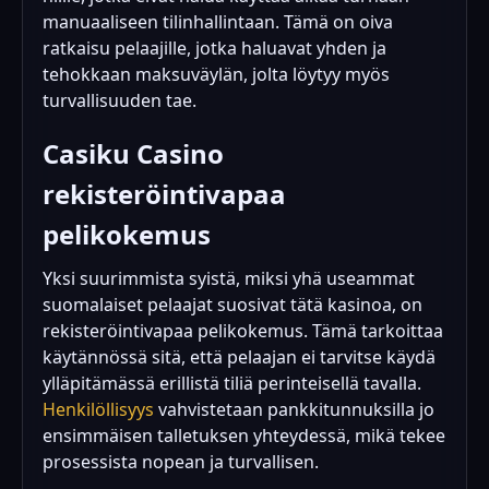
manuaaliseen tilinhallintaan. Tämä on oiva
ratkaisu pelaajille, jotka haluavat yhden ja
tehokkaan maksuväylän, jolta löytyy myös
turvallisuuden tae.
Casiku Casino
rekisteröintivapaa
pelikokemus
Yksi suurimmista syistä, miksi yhä useammat
suomalaiset pelaajat suosivat tätä kasinoa, on
rekisteröintivapaa pelikokemus. Tämä tarkoittaa
käytännössä sitä, että pelaajan ei tarvitse käydä
ylläpitämässä erillistä tiliä perinteisellä tavalla.
Henkilöllisyys
vahvistetaan pankkitunnuksilla jo
ensimmäisen talletuksen yhteydessä, mikä tekee
prosessista nopean ja turvallisen.