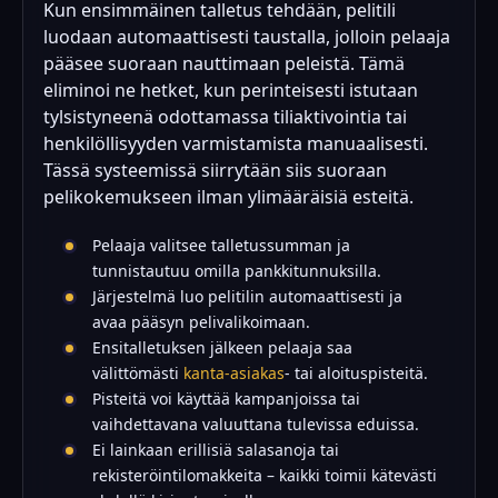
Kun ensimmäinen talletus tehdään, pelitili
luodaan automaattisesti taustalla, jolloin pelaaja
pääsee suoraan nauttimaan peleistä. Tämä
eliminoi ne hetket, kun perinteisesti istutaan
tylsistyneenä odottamassa tiliaktivointia tai
henkilöllisyyden varmistamista manuaalisesti.
Tässä systeemissä siirrytään siis suoraan
pelikokemukseen ilman ylimääräisiä esteitä.
Pelaaja valitsee talletussumman ja
tunnistautuu omilla pankkitunnuksilla.
Järjestelmä luo pelitilin automaattisesti ja
avaa pääsyn pelivalikoimaan.
Ensitalletuksen jälkeen pelaaja saa
välittömästi
kanta-asiakas
- tai aloituspisteitä.
Pisteitä voi käyttää kampanjoissa tai
vaihdettavana valuuttana tulevissa eduissa.
Ei lainkaan erillisiä salasanoja tai
rekisteröintilomakkeita – kaikki toimii kätevästi