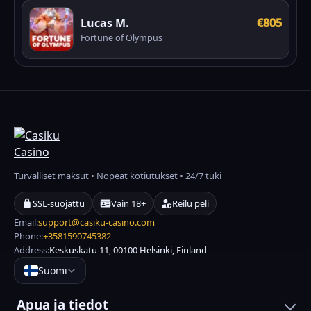
Lucas M.
€805
Fortune of Olympus
Turvalliset maksut • Nopeat kotiutukset • 24/7 tuki
Suomi
SSL-suojattu
Vain 18+
Reilu peli
Svenska
Email:
support@casiku-casino.com
Phone:
+3581590745382
English
Address:
Keskuskatu 11, 00100 Helsinki, Finland
Suomi
Apua ja tiedot