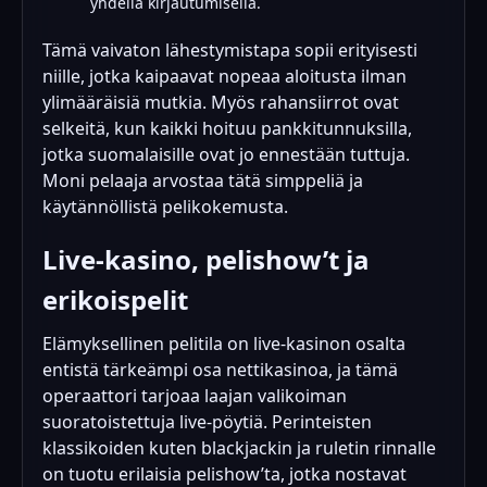
yhdellä kirjautumisella.
Tämä vaivaton lähestymistapa sopii erityisesti
niille, jotka kaipaavat nopeaa aloitusta ilman
ylimääräisiä mutkia. Myös rahansiirrot ovat
selkeitä, kun kaikki hoituu pankkitunnuksilla,
jotka suomalaisille ovat jo ennestään tuttuja.
Moni pelaaja arvostaa tätä simppeliä ja
käytännöllistä pelikokemusta.
Live-kasino, pelishow’t ja
erikoispelit
Elämyksellinen pelitila on live-kasinon osalta
entistä tärkeämpi osa nettikasinoa, ja tämä
operaattori tarjoaa laajan valikoiman
suoratoistettuja live-pöytiä. Perinteisten
klassikoiden kuten blackjackin ja ruletin rinnalle
on tuotu erilaisia pelishow’ta, jotka nostavat