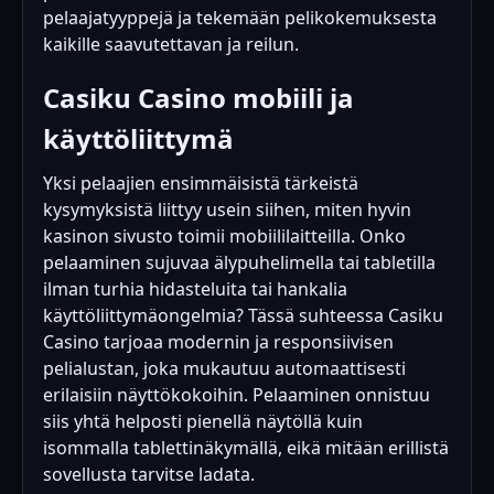
pelaajatyyppejä ja tekemään pelikokemuksesta
kaikille saavutettavan ja reilun.
Casiku Casino mobiili ja
käyttöliittymä
Yksi pelaajien ensimmäisistä tärkeistä
kysymyksistä liittyy usein siihen, miten hyvin
kasinon sivusto toimii mobiililaitteilla. Onko
pelaaminen sujuvaa älypuhelimella tai tabletilla
ilman turhia hidasteluita tai hankalia
käyttöliittymäongelmia? Tässä suhteessa Casiku
Casino tarjoaa modernin ja responsiivisen
pelialustan, joka mukautuu automaattisesti
erilaisiin näyttökokoihin. Pelaaminen onnistuu
siis yhtä helposti pienellä näytöllä kuin
isommalla tablettinäkymällä, eikä mitään erillistä
sovellusta tarvitse ladata.