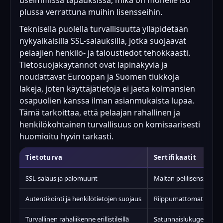
useimmissa tapauksissa, mikä on monelle iso
plussa verrattuna muihin lisensseihin.
Teknisellä puolella turvallisuutta ylläpidetään
nykyaikaisilla SSL-salauksilla, jotka suojaavat
pelaajien henkilö- ja taloustiedot tehokkaasti.
Tietosuojakäytännöt ovat läpinäkyviä ja
noudattavat Euroopan ja Suomen tiukkoja
lakeja, joten käyttäjätietoja ei jaeta kolmansien
osapuolien kanssa ilman asianmukaista lupaa.
Tämä tarkoittaa, että pelaajan rahallinen ja
henkilökohtainen turvallisuus on komisaarisesti
huomioitu hyvin tarkasti.
Tietoturva
Sertifikaatit
SSL-salaus ja palomuurit
Maltan pelilisenssi
Autentikointi ja henkilötietojen suojaus
Riippumattomat pelites
Turvallinen rahaliikenne erillistileillä
Satunnaislukugeneraat