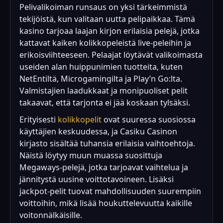
Pelivalikoiman runsaus on yksi tärkeimmistä
tekijöistä, kun valitaan uutta pelipaikkaa. Tämä
kasino tarjoaa laajan kirjon erilaisia pelejä, jotka
kattavat kaiken kolikkopeleistä live-peleihin ja
erikoisviihteeseen. Pelaajat löytävät valikoimasta
useiden alan huippunimien tuotteita, kuten
NetEntiltä, Microgamingilta ja Play’n Go:lta.
Valmistajien laadukkaat ja monipuoliset pelit
takaavat, että tarjonta ei jää koskaan tylsäksi.
Erityisesti
kolikkopelit
ovat suuressa suosiossa
käyttäjien keskuudessa, ja Casiku Casinon
kirjasto sisältää tuhansia erilaisia vaihtoehtoja.
Näistä löytyy muun muassa suosittuja
Megaways-pelejä, jotka tarjoavat vaihtelua ja
jännitystä uusine voittotavoineen. Lisäksi
jackpot-pelit tuovat mahdollisuuden suurempiin
voittoihin, mikä lisää houkuttelevuutta kaikille
voitonnälkäisille.