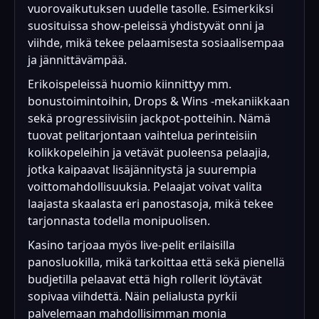
vuorovaikutuksen uudelle tasolle. Esimerkiksi
suosituissa show-peleissä yhdistyvät onni ja
viihde, mikä tekee pelaamisesta sosiaalisempaa
ja jännittävämpää.
Erikoispeleissä huomio kiinnittyy mm.
bonustoimintoihin, Drops & Wins -mekaniikkaan
sekä progressiivisiin jackpot-potteihin. Nämä
tuovat pelitarjontaan vaihtelua perinteisiin
kolikkopeleihin ja vetävät puoleensa pelaajia,
jotka kaipaavat lisäjännitystä ja suurempia
voittomahdollisuuksia. Pelaajat voivat valita
laajasta skaalasta eri panostasoja, mikä tekee
tarjonnasta todella monipuolisen.
Kasino tarjoaa myös live-pelit erilaisilla
panosluokilla, mikä tarkoittaa että sekä pienellä
budjetilla pelaavat että high rollerit löytävät
sopivaa viihdettä. Näin pelialusta pyrkii
palvelemaan mahdollisimman monia