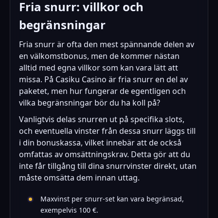
Fria snurr: villkor och
begränsningar
Fria snurr är ofta den mest spännande delen av
en välkomstbonus, men de kommer nästan
alltid med egna villkor som kan vara lätt att
missa. På Casiku Casino är fria snurr en del av
paketet, men hur fungerar de egentligen och
vilka begränsningar bör du ha koll på?
Vanligtvis delas snurren ut på specifika slots,
och eventuella vinster från dessa snurr läggs till
i din bonuskassa, vilket innebär att de också
omfattas av omsättningskrav. Detta gör att du
inte får tillgång till dina snurrvinster direkt, utan
måste omsätta dem innan uttag.
Maxvinst per snurr-set kan vara begränsad,
exempelvis 100 €.