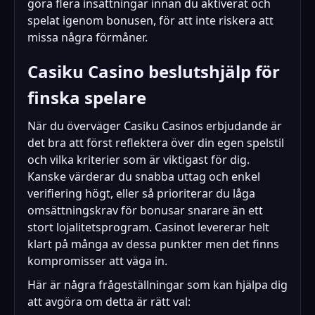
göra flera insättningar innan du aktiverat och
spelat igenom bonusen, för att inte riskera att
missa några förmåner.
Casiku Casino beslutshjälp för
finska spelare
När du överväger Casiku Casinos erbjudande är
det bra att först reflektera över din egen spelstil
och vilka kriterier som är viktigast för dig.
Kanske värderar du snabba uttag och enkel
verifiering högt, eller så prioriterar du låga
omsättningskrav för bonusar snarare än ett
stort lojalitetsprogram. Casinot levererar helt
klart på många av dessa punkter men det finns
kompromisser att väga in.
Här är några frågeställningar som kan hjälpa dig
att avgöra om detta är rätt val: