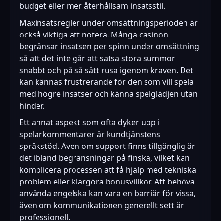
budget eller mer återhållsam insatsstil.
Maxinsatsregler under omsättningsperioden är
också viktiga att notera. Många casinon
begränsar insatsen per spinn under omsättning
så att det inte går att satsa stora summor
snabbt och på så sätt rusa igenom kraven. Det
kan kännas frustrerande för den som vill spela
med högre insatser och känna spelglädjen utan
hinder.
Ett annat aspekt som ofta dyker upp i
spelarkommentarer är kundtjänstens
språkstöd. Även om support finns tillgänglig är
det ibland begränsningar på finska, vilket kan
komplicera processen att få hjälp med tekniska
problem eller klargöra bonusvillkor. Att behöva
använda engelska kan vara en barriär för vissa,
även om kommunikationen generellt sett är
professionell.