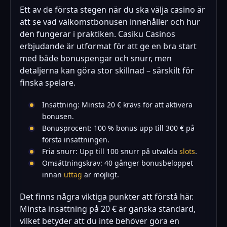
Ett av de första stegen när du ska välja casino är
att se vad välkomstbonusen innehåller och hur
den fungerar i praktiken. Casiku Casinos
erbjudande är utformat för att ge en bra start
med både bonuspengar och snurr, men
detaljerna kan göra stor skillnad – särskilt för
finska spelare.
Insättning: Minsta 20 € krävs för att aktivera
bonusen.
Bonusprocent: 100 % bonus upp till 300 € på
första insättningen.
Fria snurr: Upp till 100 snurr på utvalda
slots
.
Omsättningskrav: 40 gånger bonusbeloppet
innan
uttag
är möjligt.
Det finns några viktiga punkter att förstå här.
Minsta insättning på 20 € är ganska standard,
vilket betyder att du inte behöver göra en