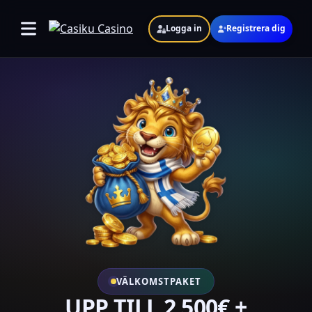
Logga in
Registrera dig
Meny
Spel
Logga in
Betalningsmetoder
App
Uttag
Bonusar
VÄLKOMSTPAKET
UPP TILL 2,500€ +