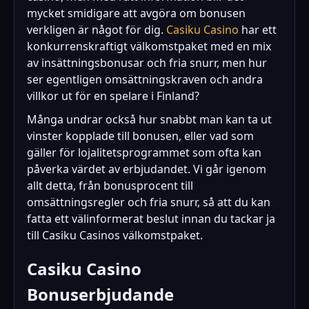
mycket smidigare att avgöra om bonusen
verkligen är något för dig.
Casiku Casino
har ett
konkurrenskraftigt välkomstpaket med en mix
av insättningsbonusar och fria snurr, men hur
ser egentligen omsättningskraven och andra
villkor ut för en spelare i Finland?
Många undrar också hur snabbt man kan ta ut
vinster kopplade till bonusen, eller vad som
gäller för lojalitetsprogrammet som ofta kan
påverka värdet av erbjudandet. Vi går igenom
allt detta, från bonusprocent till
omsättningsregler och fria snurr, så att du kan
fatta ett välinformerat beslut innan du tackar ja
till Casiku Casinos välkomstpaket.
Casiku Casino
Bonuserbjudande