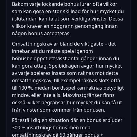
Bakom varje lockande bonus lurar ofta villkor
som kan göra en stor skillnad för hur mycket du
i slutändan kan ta ut som verkliga vinster. Dessa
villkor kräver en noggrann genomgång innan
någon bonus accepteras.
Omsättningskrav är bland de viktigaste – det
innebär att du måste spela igenom
bonusbeloppet ett visst antal gånger innan du
kan göra uttag. Spelbidragen avgör hur mycket
av varje spelares insats som räknas mot detta
omsättningskrav; till exempel räknas slots ofta
till 100 %, medan bordsspel kan räknas betydligt
mindre, eller inte alls. Maxvinstgränser finns
också, vilket begränsar hur mycket du kan få ut
från vinster som kommer från bonusen.
Föreställ dig en situation där en bonus erbjuder
300 % insättningsbonus men med
omsättningskrav på 50 gånger bonus +