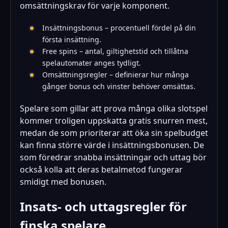
omsättningskrav för varje komponent.
Insättningsbonus – procentuell fördel på din
första insättning.
Free spins – antal, giltighetstid och tillåtna
spelautomater anges tydligt.
Omsättningsregler – definierar hur många
gånger bonus och vinster behöver omsättas.
Spelare som gillar att prova många olika slotspel
kommer troligen uppskatta gratis snurren mest,
medan de som prioriterar att öka sin spelbudget
kan finna större värde i insättningsbonusen. De
som föredrar snabba insättningar och uttag bör
också kolla att deras betalmetod fungerar
smidigt med bonusen.
Insats- och uttagsregler för
finska spelare