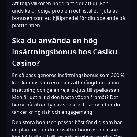
Att följa villkoren noggrant gör att du kan
undvika onödiga problem och istället njuta av
bonusen som ett hjälpmedel för ditt spelande på
plattformen.
Ska du använda en hög
insättningsbonus hos Casiku
Casino?
En så pass generös insättningsbonus som 300 %
kan kännas som en chans att mångdubbla din
insättning och ge en rejäl skjuts till spelkassan.
Men är det alltid den bästa vägen framåt? Det
beror på vilken typ av spelare du är och hur du
tänker kring risk och engagemang.
Den stora bonusen passar bäst för dig som har
en plan för hur du omsätter bonusen och som