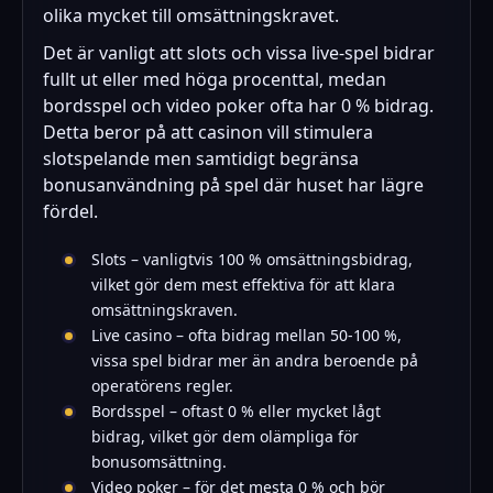
olika mycket till omsättningskravet.
Det är vanligt att slots och vissa live-spel bidrar
fullt ut eller med höga procenttal, medan
bordsspel och video poker ofta har 0 % bidrag.
Detta beror på att casinon vill stimulera
slotspelande men samtidigt begränsa
bonusanvändning på spel där huset har lägre
fördel.
Slots – vanligtvis 100 % omsättningsbidrag,
vilket gör dem mest effektiva för att klara
omsättningskraven.
Live casino – ofta bidrag mellan 50-100 %,
vissa spel bidrar mer än andra beroende på
operatörens regler.
Bordsspel – oftast 0 % eller mycket lågt
bidrag, vilket gör dem olämpliga för
bonusomsättning.
Video poker – för det mesta 0 % och bör