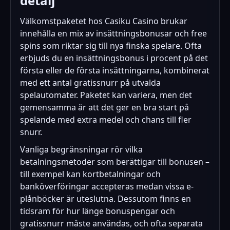
detalj
Välkomstpaketet hos Casiku Casino brukar
innehålla en mix av insättningsbonusar och free
spins som riktar sig till nya finska spelare. Ofta
erbjuds du en insättningsbonus i procent på det
första eller de första insättningarna, kombinerat
med ett antal gratissnurr på utvalda
spelautomater. Paketet kan variera, men det
gemensamma är att det ger en bra start på
spelande med extra medel och chans till fler
snurr.
Vanliga begränsningar rör vilka
betalningsmetoder som berättigar till bonusen –
till exempel kan kortbetalningar och
banköverföringar accepteras medan vissa e-
plånböcker är uteslutna. Dessutom finns en
tidsram för hur länge bonuspengar och
gratissnurr måste användas, och ofta separata