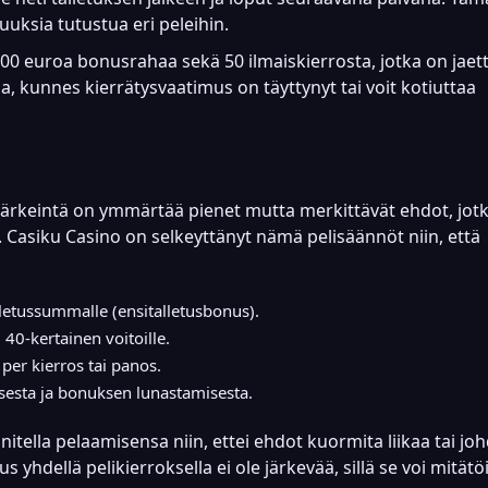
uksia tutustua eri peleihin.
 100 euroa bonusrahaa sekä 50 ilmaiskierrosta, jotka on jaet
, kunnes kierrätysvaatimus on täyttynyt tai voit kotiuttaa
 tärkeintä on ymmärtää pienet mutta merkittävät ehdot, jot
n. Casiku Casino on selkeyttänyt nämä pelisäännöt niin, että
letussummalle (ensitalletusbonus).
40-kertainen voitoille.
er kierros tai panos.
sesta ja bonuksen lunastamisesta.
itella pelaamisensa niin, ettei ehdot kuormita liikaa tai jo
hdellä pelikierroksella ei ole järkevää, sillä se voi mitätö