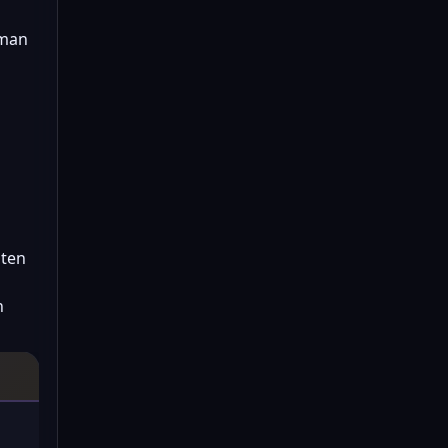
lman
sten
n