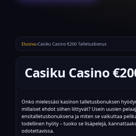
Etusivu
Casiku Casino €200 Talletusbonus
›
Casiku Casino €20
Onko mielessäsi kasinon talletusbonuksen hyödyn
millaiset ehdot siihen liittyvät? Usein uusien pelaa
ensitalletusbonuksena ja miten se vaikuttaa pelik
todellinen hyöty – tuoko se lisäpelejä, kannattaak
odotettavissa.