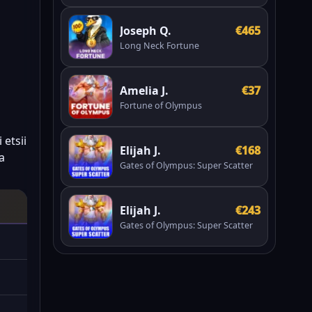
Joseph Q.
€465
Long Neck Fortune
Amelia J.
€37
Fortune of Olympus
etsii
Elijah J.
€168
a
Gates of Olympus: Super Scatter
Elijah J.
€243
Gates of Olympus: Super Scatter