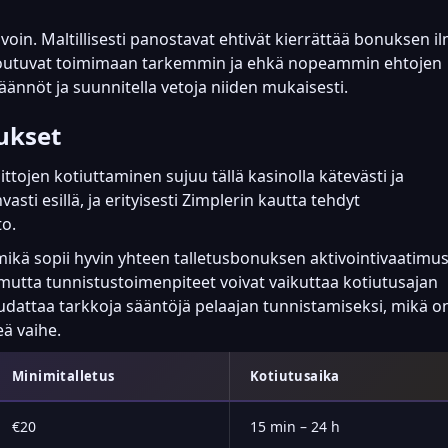
tavoin. Maltillisesti panostavat ehtivät kierrättää bonuksen i
t joutuvat toimimaan tarkemmin ja ehkä nopeammin ehtojen
säännöt ja suunnitella vetoja niiden mukaisesti.
ukset
ittojen kotiuttaminen sujuu tällä kasinolla kätevästi ja
asti esillä, ja erityisesti Zimplerin kautta tehdyt
to.
mikä sopii hyvin yhteen talletusbonuksen aktivointivaatimu
 mutta tunnistustoimenpiteet voivat vaikuttaa kotiutusajan
udattaa tarkkoja sääntöjä pelaajan tunnistamiseksi, mikä o
ä vaihe.
Minimitalletus
Kotiutusaika
€20
15 min – 24 h