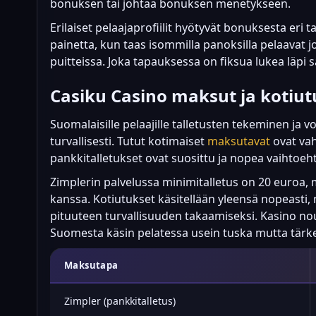
bonuksen tai johtaa bonuksen menetykseen.
Erilaiset pelaajaprofiilit hyötyvät bonuksesta eri 
painetta, kun taas isommilla panoksilla pelaava
puitteissa. Joka tapauksessa on fiksua lukea läpi 
Casiku Casino maksut ja kotiut
Suomalaisille pelaajille talletusten tekeminen ja vo
turvallisesti. Tutut kotimaiset
maksutavat
ovat vahv
pankkitalletukset ovat suosittu ja nopea vaihtoeh
Zimplerin palvelussa minimitalletus on 20 euroa, 
kanssa. Kotiutukset käsitellään yleensä nopeasti,
pituuteen turvallisuuden takaamiseksi. Kasino no
Suomesta käsin pelatessa usein tuska mutta tärke
Maksutapa
Zimpler (pankkitalletus)