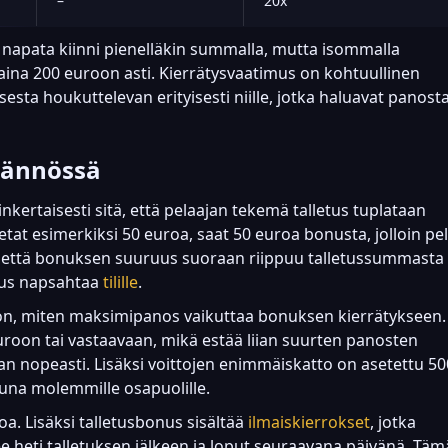
–
20x
i napata kiinni pienelläkin summalla, mutta isommalla
aina 200 euroon asti. Kierrätysvaatimus on kohtuullinen
sesta houkuttelevan erityisesti niille, jotka haluavat panost
ytännössä
inkertaisesti sitä, että pelaajan tekemä talletus tuplataan
at esimerkiksi 50 euroa, saat 50 euroa bonusta, jolloin peli
 että bonuksen suuruus suoraan riippuu talletussummasta 
nus napsahtaa
tilille
.
on, miten maksimipanos vaikuttaa bonuksen kierrätykseen.
roon tai vastaavaan, mikä estää liian suurten panosten
an nopeasti. Lisäksi voittojen enimmäiskatto on asetettu 5
luna molemmille osapuolille.
a. Lisäksi talletusbonus sisältää
ilmaiskierrokset
, jotka
ee heti talletuksen jälkeen ja loput seuraavana päivänä. Täm