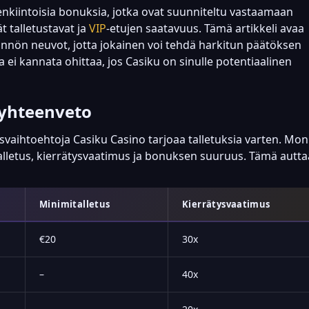
lenkiintoisia bonuksia, jotka ovat suunniteltu vastaamaan
t talletustavat ja
VIP
-etujen saatavuus. Tämä artikkeli avaa
ännön neuvot, jotta jokainen voi tehdä harkitun päätöksen
ta ei kannata ohittaa, jos Casiku on sinulle potentiaalinen
 yhteenveto
aihtoehtoja Casiku Casino tarjoaa talletuksia varten. Moni 
alletus, kierrätysvaatimus ja bonuksen suuruus. Tämä autta
Minimitalletus
Kierrätysvaatimus
€20
30x
–
40x