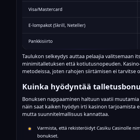
Visa/Mastercard
E-lompakot (Skrill, Neteller)
Pankkisiirto
Taulukon selkeydys auttaa pelaajia valitsemaan 
minimitalletuksen että kotiutusnopeuden. Kasin
metodeissa, joten rahojen siirtämisen ei tarvitse 
Kuinka hyödyntää talletusbonu
Bonuksen nappaaminen haltuun vaatii muutamia kä
näin saat kaiken hyödyn irti kasinon tarjoamista ed
mutta suunnitelmallisuus kannattaa.
Varmista, että rekisteröidyt Casiku Casinolle 
bonukset.