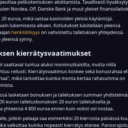
 nopeuttaa pelikokemuksen aloittamista. Tavallisesti hyväksyty
uten Nordea, OP, Danske Bank ja muut yleiset finanssilaitok
n 20 euroa, mikä vastaa kasinoiden yleisiä käytäntöjä.
vain lukemisesta alkaen. Kotiutukset käsitellään yleensä
laajan
henkilöllisyys
on vahvistettu talletuksen yhteydessä.
a yleensä synny.
uksen kierrätysvaatimukset
 saattavat tuntua aluksi monimutkaisilta, mutta niillä
uu reilusti. Kierrätysvaatimus koskee sekä bonusrahaa et
kertaa”, mikä tarkoittaa kuinka monta kertaa rahasumma on
imista.
ssä lasketaan bonuksen ja talletuksen summan yhdistelmäs
100 euron talletusbonuksen 20 euron talletuksella ja
a yhteensä 4 800 euroa ennen kuin voitot voi nostaa.
lle, jolloin pelaaja saa esimerkiksi 20 kierrosta päivässä k
mikä vaikuttaa kuinka nopeasti kierrätys etenee. Panosrajoit