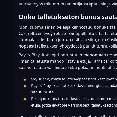
auttaa myös minimoimaan huijaustapauksia ja var
Onko talletukseton bonus saata
Moni suomalainen pelaaja kiinnostuu bonuksista, j
Casinolta ei löydy rekisteröintipalkintoja tai tallet
suomalaisille. Tämä johtuu osittain siitä, että Casi
nopeasti talletuksen yhteydessä pankkitunnuksill
Pay ’N Play -konsepti perustuu nimenomaan nopeisii
ilman talletusta mahdollistavia etuja. Tämä tarkoi
kasino haluaa varmistaa sekä pelaajan henkilöllisy
Syy siihen, miksi talletusvapaat bonukset ovat h
Pay ’N Play -kasinot keskittävät energiansa lad
sitoutumista.
Pelaajan kannattaa tarkistaa kasinon kampanjasivu
etuja, jotka eivät ole varsinaisesti talletuksetto
Jos etsit talletusvapaata etua, on syytä olla itse a