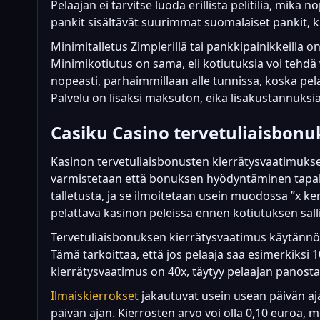
Pelaajan ei tarvitse luoda erillistä pelitiliä, mikä
pankit sisältävät suurimmat suomalaiset pankit, k
Minimitalletus Zimplerillä tai pankkipainikkeilla o
Minimikotiutus on sama, eli kotiutuksia voi tehdä 
nopeasti, parhaimmillaan alle tunnissa, koska pe
Palvelu on lisäksi maksuton, eikä lisäkustannuksi
Casiku Casino tervetuliaisbon
Kasinon tervetuliaisbonusten kierrätysvaatimukset
varmistetaan että bonuksen hyödyntäminen tapaht
talletusta, ja se ilmoitetaan usein muodossa ”x 
pelattava kasinon peleissä ennen kotiutuksen sall
Tervetuliaisbonuksen kierrätysvaatimus käytännö
Tämä tarkoittaa, että jos pelaaja saa esimerkiksi 
kierrätysvaatimus on 40x, täytyy pelaajan panosta
Ilmaiskierrokset
jakautuvat usein usean päivän aja
päivän ajan. Kierrosten arvo voi olla 0,10 euroa, 