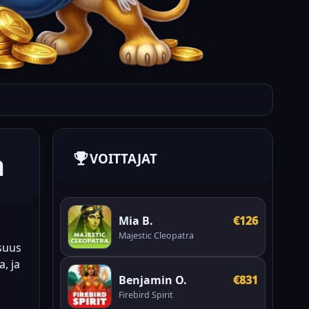
a
VOITTAJAT
Mia B.
€126
Majestic Cleopatra
suus
, ja
Benjamin O.
€831
Firebird Spirit
a