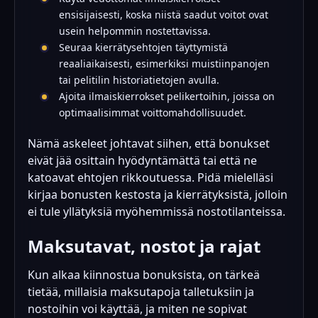
ensisijaisesti, koska niistä saadut voitot ovat
usein helpommin nostettavissa.
Seuraa kierrätysehtojen täyttymistä
reaaliaikaisesti, esimerkiksi muistiinpanojen
tai pelitilin historiatietojen avulla.
Ajoita ilmaiskierrokset pelikertoihin, joissa on
optimaalisimmat voittomahdollisuudet.
Nämä askeleet johtavat siihen, että bonukset
eivät jää osittain hyödyntämättä tai että ne
katoavat ehtojen rikkoutuessa. Pidä mielelläsi
kirjaa bonusten kestosta ja kierrätyksistä, jolloin
ei tule yllätyksiä myöhemmissä nostotilanteissa.
Maksutavat, nostot ja rajat
Kun alkaa kiinnostua bonuksista, on tärkeä
tietää, millaisia maksutapoja talletuksiin ja
nostoihin voi käyttää, ja miten ne sopivat