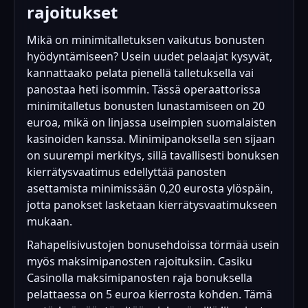
rajoitukset
Mikä on minimitalletuksen vaikutus bonusten
hyödyntämiseen? Usein uudet pelaajat kysyvät,
kannattaako pelata pienellä talletuksella vai
panostaa heti isommin. Tässä operaattorissa
minimitalletus bonusten lunastamiseen on 20
euroa, mikä on linjassa useimpien suomalaisten
kasinoiden kanssa. Minimipanoksella sen sijaan
on suurempi merkitys, sillä tavallisesti bonuksen
kierrätysvaatimus edellyttää panosten
asettamista minimissään 0,20 eurosta ylöspäin,
jotta panokset lasketaan kierrätysvaatimukseen
mukaan.
Rahapelisivustojen bonusehdoissa törmää usein
myös maksimipanosten rajoituksiin. Casiku
Casinolla maksimipanosten raja bonuksella
pelattaessa on 5 euroa kierrosta kohden. Tämä