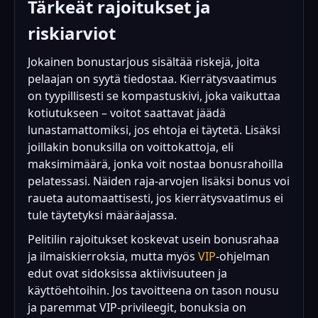
Tärkeät rajoitukset ja
riskiarviot
Jokainen bonustarjous sisältää riskejä, joita
pelaajan on syytä tiedostaa. Kierrätysvaatimus
on tyypillisesti se kompastuskivi, joka vaikuttaa
kotiutukseen – voitot saattavat jäädä
lunastamattomiksi, jos ehtoja ei täytetä. Lisäksi
joillakin bonuksilla on voittokattoja, eli
maksimimäärä, jonka voit nostaa bonusrahoilla
pelatessasi. Näiden raja-arvojen lisäksi bonus voi
raueta automaattisesti, jos kierrätysvaatimus ei
tule täytetyksi määräajassa.
Pelitilin rajoitukset koskevat usein bonusrahaa
ja ilmaiskierroksia, mutta myös
VIP
-ohjelman
edut ovat sidoksissa aktiivisuuteen ja
käyttöehtoihin. Jos tavoitteena on tason nousu
ja paremmat VIP-privileegit, bonuksia on