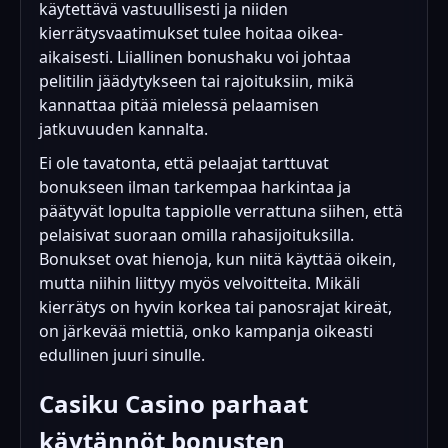
käytettävä vastuullisesti ja niiden
kierrätysvaatimukset tulee hoitaa oikea-
aikaisesti. Liiallinen bonushaku voi johtaa
pelitilin jäädytykseen tai rajoituksiin, mikä
kannattaa pitää mielessä pelaamisen
jatkuvuuden kannalta.
Ei ole tavatonta, että pelaajat tarttuvat
bonukseen ilman tarkempaa harkintaa ja
päätyvät lopulta tappiolle verrattuna siihen, että
pelaisivat suoraan omilla rahasijoituksilla.
Bonukset ovat hienoja, kun niitä käyttää oikein,
mutta niihin liittyy myös velvoitteita. Mikäli
kierrätys on hyvin korkea tai panosrajat kireät,
on järkevää miettiä, onko kampanja oikeasti
edullinen juuri sinulle.
Casiku Casino parhaat
käytännöt bonusten