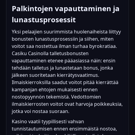
Palkintojen vapauttaminen ja
lunastusprosessit
Yksi pelaajien suurimmista huolenaiheista liittyy
bonusten lunastusprosessiin ja siihen, miten
voitot saa nostettua ilman turhaa byrokratiaa.
Casiku Casinolla talletusbonusten
vapauttaminen etenee pääasiassa näin: ensin
tehdään talletus ja lunastetaan bonus, jonka
jälkeen suoritetaan kierrätysvaatimus.
Ilmaiskierroksilla saadut voitot pitää kierrättää
kampanjan ehtojen mukaisesti ennen
nostopyynnön tekemistä. Vedottomien
ilmaiskierrosten voitot ovat harvoja poikkeuksia,
jotka voi nostaa suoraan.
Kasino vaatii tyypillisesti vahvan
tunnistautumisen ennen ensimmäistä nostoa,