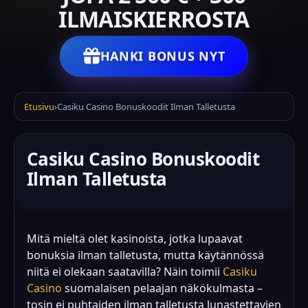
ILMAISKIERROSTA
HANKI BONUS NYT
Etusivu
›
Casiku Casino Bonuskoodit Ilman Talletusta
Casiku Casino Bonuskoodit
Ilman Talletusta
Mitä mieltä olet kasinoista, jotka lupaavat
bonuksia ilman talletusta, mutta käytännössä
niitä ei olekaan saatavilla? Näin toimii
Casiku
Casino
suomalaisen pelaajan näkökulmasta –
tosin ei puhtaiden ilman talletusta lunastettavien