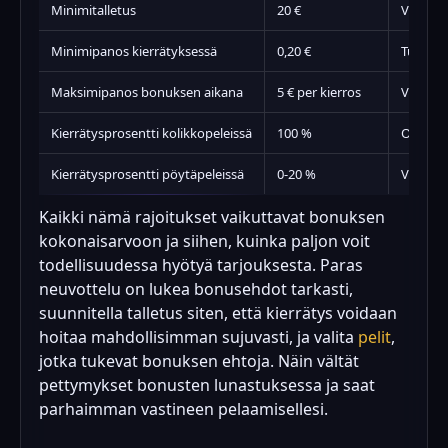
Minimitalletus
20 €
Varmista
Minimipanos kierrätyksessä
0,20 €
Turhia p
Maksimipanos bonuksen aikana
5 € per kierros
Vältä s
Kierrätysprosentti kolikkopeleissä
100 %
Optimaa
Kierrätysprosentti pöytäpeleissä
0-20 %
Vaatii 
Kaikki nämä rajoitukset vaikuttavat bonuksen
kokonaisarvoon ja siihen, kuinka paljon voit
todellisuudessa hyötyä tarjouksesta. Paras
neuvottelu on lukea bonusehdot tarkasti,
suunnitella talletus siten, että kierrätys voidaan
hoitaa mahdollisimman sujuvasti, ja valita
pelit
,
jotka tukevat bonuksen ehtoja. Näin vältät
pettymykset bonusten lunastuksessa ja saat
parhaimman vastineen pelaamisellesi.