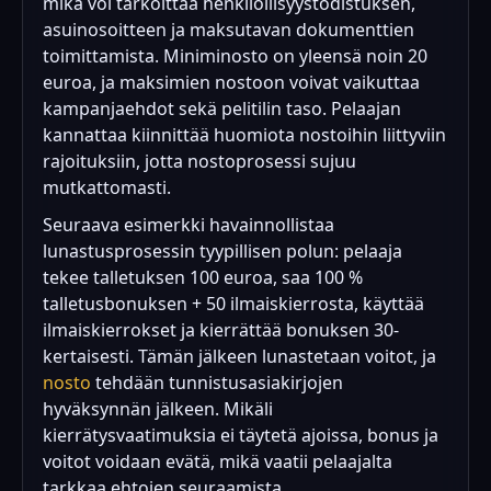
mikä voi tarkoittaa henkilöllisyystodistuksen,
asuinosoitteen ja maksutavan dokumenttien
toimittamista. Miniminosto on yleensä noin 20
euroa, ja maksimien nostoon voivat vaikuttaa
kampanjaehdot sekä pelitilin taso. Pelaajan
kannattaa kiinnittää huomiota nostoihin liittyviin
rajoituksiin, jotta nostoprosessi sujuu
mutkattomasti.
Seuraava esimerkki havainnollistaa
lunastusprosessin tyypillisen polun: pelaaja
tekee talletuksen 100 euroa, saa 100 %
talletusbonuksen + 50 ilmaiskierrosta, käyttää
ilmaiskierrokset ja kierrättää bonuksen 30-
kertaisesti. Tämän jälkeen lunastetaan voitot, ja
nosto
tehdään tunnistusasiakirjojen
hyväksynnän jälkeen. Mikäli
kierrätysvaatimuksia ei täytetä ajoissa, bonus ja
voitot voidaan evätä, mikä vaatii pelaajalta
tarkkaa ehtojen seuraamista.