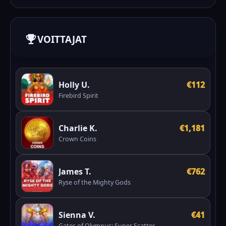
VOITTAJAT
Holly U.
€112
Firebird Spirit
Charlie K.
€1,181
Crown Coins
James T.
€762
Ryse of the Mighty Gods
Sienna V.
€41
Gates of Olympus: Super Scatter