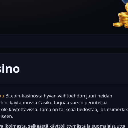
sino
ku
Bitcoin-kasinosta hyvän vaihtoehdon juuri heidän
ihin, käytännössä Casiku tarjoaa varsin perinteisiä
 ole käytettävissä. Tämä on tärkeää tiedostaa, jos esimerkik
miseen.
ivalikoimasta, selkeästä käyttöliittymästä ja suomalaisuutta