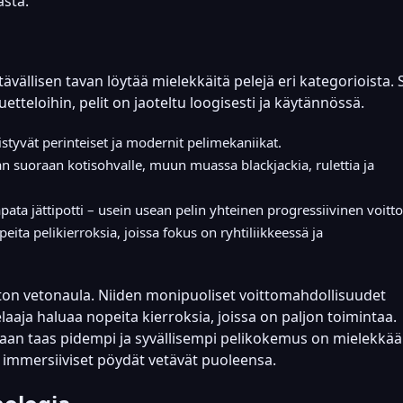
asta.
tävällisen tavan löytää mielekkäitä pelejä eri kategorioista.
luetteloihin, pelit on jaoteltu loogisesti ja käytännössä.
istyvät perinteiset ja modernit pelimekaniikat.
n suoraan kotisohvalle, muun muassa blackjackia, rulettia ja
ta jättipotti – usein usean pelin yhteinen progressiivinen voitto
peita pelikierroksia, joissa fokus on ryhtiliikkeessä ja
oton vetonaula. Niiden monipuoliset voittomahdollisuudet
pelaaja haluaa nopeita kierroksia, joissa on paljon toimintaa.
sinaan taas pidempi ja syvällisempi pelikokemus on mielekkä
non immersiiviset pöydät vetävät puoleensa.