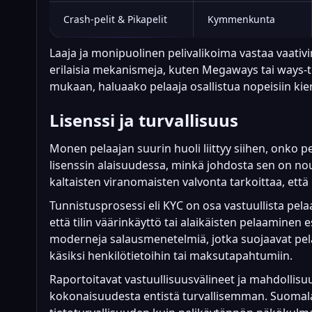
Crash-pelit & Pikapelit
Kymmenkunta
Laaja ja monipuolinen pelivalikoima vastaa vaativim
erilaisia mekanismeja, kuten Megaways tai ways-t
mukaan, haluaako pelaaja osallistua nopeisiin ki
Lisenssi ja turvallisuus
Monen pelaajan suurin huoli liittyy siihen, onko pe
lisenssin alaisuudessa, minkä johdosta sen on nou
kaltaisten viranomaisten valvonta tarkoittaa, että
Tunnistusprosessi eli KYC on osa vastuullista pela
että tilin väärinkäyttö tai alaikäisten pelaaminen
moderneja salausmenetelmiä, jotka suojaavat pelaa
käsiksi henkilötietoihin tai maksutapahtumiin.
Raportoitavat vastuullisuusvälineet ja mahdollisu
kokonaisuudesta entistä turvallisemman. Suomalain