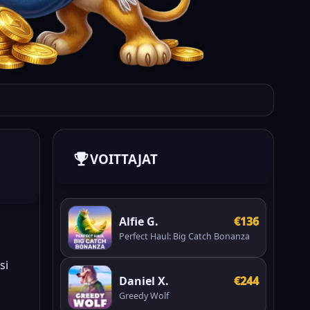
VOITTAJAT
Alfie G.
€136
Perfect Haul: Big Catch Bonanza
si
Daniel X.
€244
Greedy Wolf