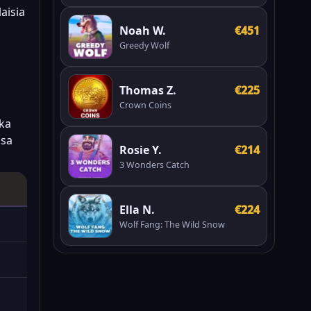
aisia
Noah W.
€451
Greedy Wolf
Thomas Z.
€225
Crown Coins
kka
osa
Rosie Y.
€214
3 Wonders Catch
Ella N.
€224
Wolf Fang: The Wild Snow