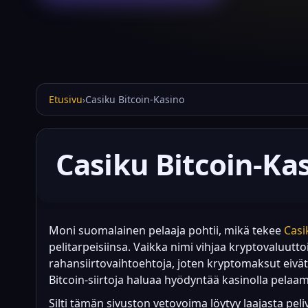
Etusivu
Casiku Bitcoin-Kasino
›
Casiku Bitcoin-Ka
Moni suomalainen pelaaja pohtii, mikä tekee
Casi
pelitarpeisiinsa. Vaikka nimi vihjaa kryptovaluutto
rahansiirtovaihtoehtoja, joten kryptomaksut eivät
Bitcoin-siirtoja haluaa hyödyntää kasinolla pelaa
Silti tämän sivuston vetovoima löytyy laajasta pel