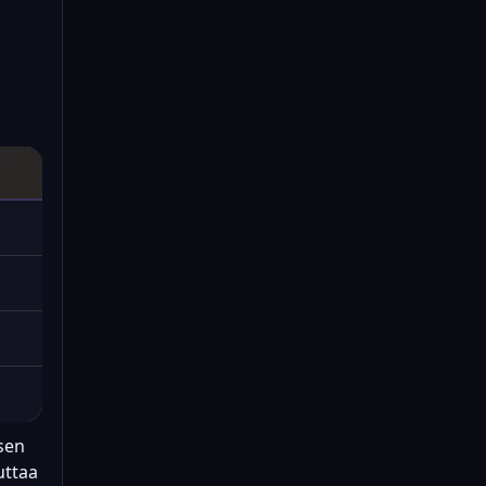
sen
uttaa