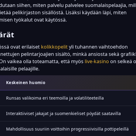
taan siihen, miten palvelu palvelee suomalaispelaajia, mill
etää pelikirjaston sisällöstä. Lisäksi käydään läpi, miten
amisen työkalut ovat käytössä.
ärät
össä ovat erilaiset
kolikkopelit
yli tuhannen vaihtoehdon
nnettujen pelintarjoajien sisältö, minkä ansiosta sekä grafii
 On vaikea olla toteamatta, että myös
live-kasino
on selkeä 
aisille pelaajille.
Keskeinen huomio
Runsas valikoima eri teemoilla ja volatiliteeteilla
Interaktiiviset jakajat ja suomenkieliset pöydät saatavilla
Mahdollisuus suuriin voittoihin progressiivisilla pottipeleillä