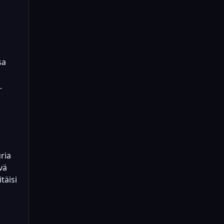
sa
.
ria
vä
täisi