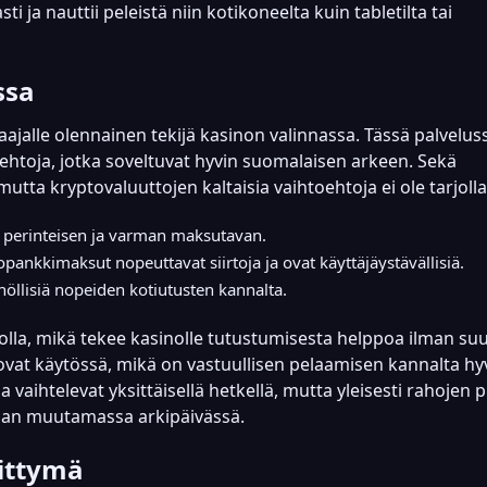
 ja nauttii peleistä niin kotikoneelta kuin tabletilta tai
ssa
jalle olennainen tekijä kasinon valinnassa. Tässä palvelus
ehtoja, jotka soveltuvat hyvin suomalaisen arkeen. Sekä
mutta kryptovaluuttojen kaltaisia vaihtoehtoja ei ole tarjolla
at perinteisen ja varman maksutavan.
pankkimaksut nopeuttavat siirtoja ja ovat käyttäjäystävällisiä.
nnöllisiä nopeiden kotiutusten kannalta.
olla, mikä tekee kasinolle tutustumisesta helppoa ilman suu
 ovat käytössä, mikä on vastuullisen pelaamisen kannalta hy
vaihtelevat yksittäisellä hetkellä, mutta yleisesti rahojen pi
aan muutamassa arkipäivässä.
iittymä